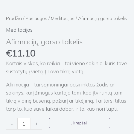
Pradžia
/
Paslaugos
/
Meditacijos
/ Afirmacijų garso takelis
Meditacijos
Afirmacijų garso takelis
€
11.10
Kartais viskas, ko reikia – tai vieno sakinio, kuris tave
sustatytų į vietą. Į Tavo tikrą vietą
Afirmacija – tai sąmoningai pasirinktas žodis ar
sakinys, kurį žmogus kartoja tam, kad įtvirtintų tam
tikrą vidinę būseną, požiūrį ar tikėjimą. Tai tarsi tiltas
tarp to, kuo save laikai dabar, ir to, kuo nori tapti.
Į krepšelį
-
+