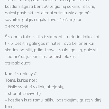
kasdien išgirsti bent 30 teigiamų sakinių, iš kurių
galėsi pasirinkti tai dienai artimiausią,o galbūt
savaitei.. gal jis nuguls Tavo užrašinėje ar
dienoraštyje .
Šis garso takelis tiks ir skubant ir neturint laiko.. tai
tik 6, bet itin galingos minutės Tavo kelionei, kuri
skatins pamilti, priimti save, traukti gausą, paleisti
ribojančius įsitikinimus, paleisti blokus ir
atsipalaiduoti .
Kam šis rinkinys?
Toms, kurios nori:
– išsilaisvinti iš vidinių abejonių,
– stiprinti savivertę,
– kasdien kurti ramų, aiškų, pasitikėjimu grįstą vidinį
foną,