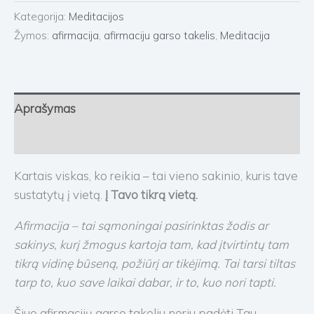
Kategorija:
Meditacijos
Žymos:
afirmacija
,
afirmaciju garso takelis
,
Meditacija
Aprašymas
Atsiliepimai (0)
Kartais viskas, ko reikia – tai vieno sakinio, kuris tave
sustatytų į vietą.
Į Tavo tikrą vietą.
Afirmacija – tai sąmoningai pasirinktas žodis ar
sakinys, kurį žmogus kartoja tam, kad įtvirtintų tam
tikrą vidinę būseną, požiūrį ar tikėjimą. Tai tarsi tiltas
tarp to, kuo save laikai dabar, ir to, kuo nori tapti.
Šiuo afirmacijų garso takeliu noriu padėti Tau