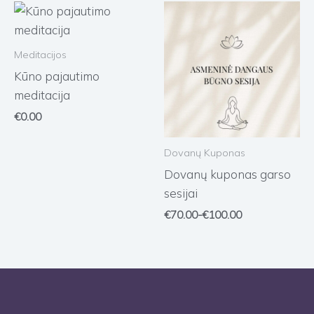
Meditacijos
Kūno pajautimo
meditacija
€
0.00
Dovanų Kuponas
Dovanų kuponas garso
sesijai
€
70.00
-
€
100.00