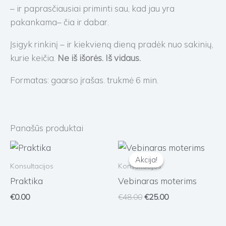
– ir paprasčiausiai priminti sau, kad jau yra
pakankama– čia ir dabar.
Įsigyk rinkinį – ir kiekvieną dieną pradėk nuo sakinių,
kurie keičia.
Ne iš išorės. Iš vidaus.
Formatas: gaarso įrašas. trukmė 6 min.
Panašūs produktai
Original
Current
price
price
was:
is:
Konsultacijos
Konsultacijos
€48.00.
€25.00.
Praktika
Vebinaras moterims
€
0.00
€
48.00
€
25.00