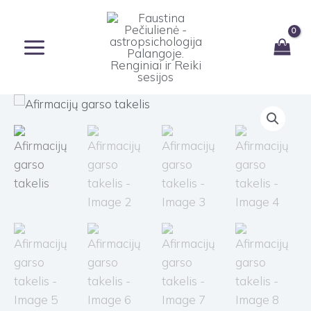
Pereiti
prie
turinio
produkto
kiekis:
Afirmacijų
garso
takelis