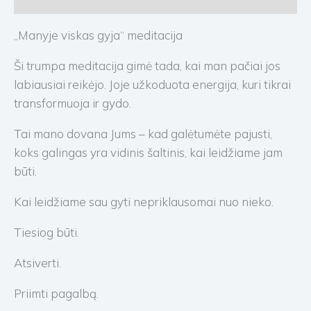
„Manyje viskas gyja“ meditacija
Ši trumpa meditacija gimė tada, kai man pačiai jos
labiausiai reikėjo. Joje užkoduota energija, kuri tikrai
transformuoja ir gydo.
Tai mano dovana Jums – kad galėtumėte pajusti,
koks galingas yra vidinis šaltinis, kai leidžiame jam
būti.
Kai leidžiame sau gyti nepriklausomai nuo nieko.
Tiesiog būti.
Atsiverti.
Priimti pagalbą.