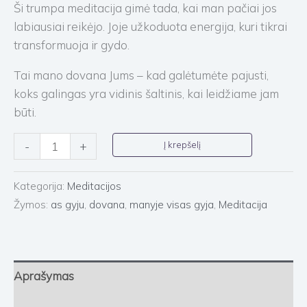
Ši trumpa meditacija gimė tada, kai man pačiai jos
labiausiai reikėjo. Joje užkoduota energija, kuri tikrai
transformuoja ir gydo.
Tai mano dovana Jums – kad galėtumėte pajusti,
koks galingas yra vidinis šaltinis, kai leidžiame jam
būti.
Į krepšelį
-
+
Kategorija:
Meditacijos
Žymos:
as gyju
,
dovana
,
manyje visas gyja
,
Meditacija
Aprašymas
Atsiliepimai (0)