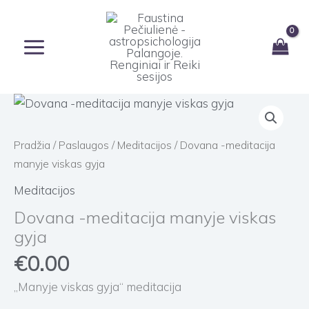
Pereiti
prie
turinio
produkto
kiekis:
Dovana
Pradžia
/
Paslaugos
/
Meditacijos
/ Dovana -meditacija
-
manyje viskas gyja
meditacija
Meditacijos
manyje
Dovana -meditacija manyje viskas
viskas
gyja
gyja
€
0.00
„Manyje viskas gyja“ meditacija