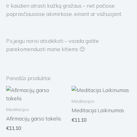
Ir kasdien atrasti kažką gražaus – net pačiose
paprasčiausiose akimirkose, einant ar važiuojant.
P.s.jeigu norisi atsidėkoti – visada galite
parekomenduoti mane kitiems 🙂
Panašūs produktai
Meditacijos
Meditacijos
Meditacija Laikinumas
Afirmacijų garso takelis
€
11.10
€
11.10