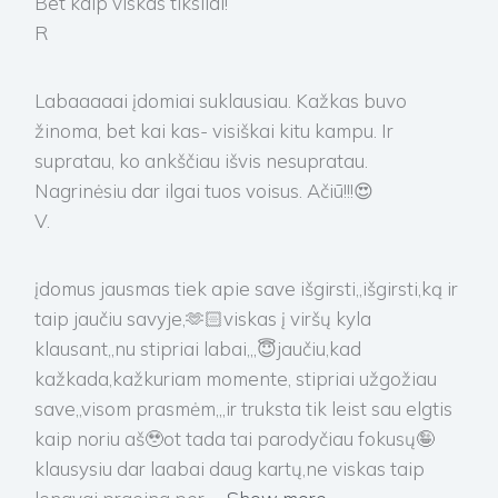
Bet kaip viskas tiksliai!
R
Labaaaaai įdomiai suklausiau. Kažkas buvo
žinoma, bet kai kas- visiškai kitu kampu. Ir
supratau, ko ankščiau išvis nesupratau.
Nagrinėsiu dar ilgai tuos voisus. Ačiū!!!😍
V.
įdomus jausmas tiek apie save išgirsti,,išgirsti,ką ir
taip jaučiu savyje,🫶🏻viskas į viršų kyla
klausant,,nu stipriai labai,,,😇jaučiu,kad
kažkada,kažkuriam momente, stipriai užgožiau
save,,visom prasmėm,,,ir truksta tik leist sau elgtis
kaip noriu aš🥹ot tada tai parodyčiau fokusų🤪
klausysiu dar laabai daug kartų,ne viskas taip