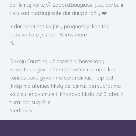
dar šimtą kartų 🙂 Labai džiaugiuosi Jusu darbu ir
tikiu kad nudžiuginsite dar daug širdžių ❤️
Ir dar labai patiko Jūsų prognozėje,kad tai
nebuvo kaip Jus sa
Show more
R.
Dėkoju Faustinai už asmeninį horoskopą.
Supratau ir gavau tarsi patvirtinimus apie kai
kuriuos savo gyvenimo sprendimus. Taip pat
įkvėpimo ateities tikslų dėliojimui, bei supratimo,
kaip su lengvumu eiti link savo tikslų. Ačiū labai ir
tikrai dar sugrįšiu!
Merlina S.