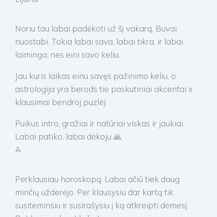
Noriu tau labai padėkoti už šį vakarą. Buvai
nuostabi. Tokia labai sava, labai tikra, ir labai
laiminga, nes eini savo keliu.
Jau kuris laikas einu savęs pažinimo keliu, o
astrologija yra berods tie paskutiniai akcentai ir
klausimai bendroj puzlėj
Puikus intro, gražiai ir natūriai viskas ir jaukiai.
Labai patiko, labai dėkoju 🙏
A
Perklausiau horoskopą. Labai ačiū tiek daug
minčių užderėjo. Per klausysiu dar kartą tik
susiteminsiu ir susirašysiu į ką atkreipti dėmesį.