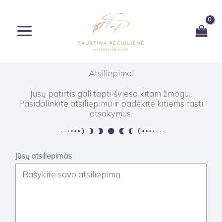
Pereiti
prie
turinio
Atsiliepimai
Jūsų patirtis gali tapti šviesa kitam žmogui.
Pasidalinkite atsiliepimu ir padėkite kitiems rasti
atsakymus.
Jūsų atsiliepimas