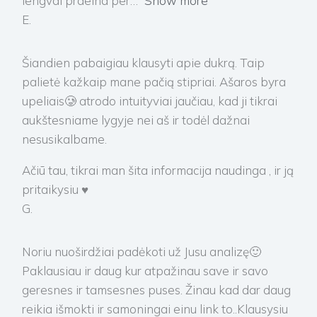
lengvai praeina per
Show more
E.
Šiandien pabaigiau klausyti apie dukrą. Taip
palietė kažkaip mane pačią stipriai. Ašaros byra
upeliais🥲 atrodo intuityviai jaučiau, kad ji tikrai
aukštesniame lygyje nei aš ir todėl dažnai
nesusikalbame.
Ačiū tau, tikrai man šita informacija naudinga , ir ją
pritaikysiu ♥️
G.
Noriu nuoširdžiai padėkoti už Jusu analizę🙂
Paklausiau ir daug kur atpažinau save ir savo
geresnes ir tamsesnes puses. Žinau kad dar daug
reikia išmokti ir samoningai einu link to..Klausysiu