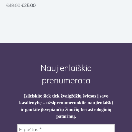
€
48.00
€
25.00
Naujienlaiškio
prenumerata
Įsileiskite šiek tiek žvaigždžių šviesos į savo
kasdienybę – užsiprenumeruokite naujienlaiškį
ir gaukite įkvepiančių žinučių bei astrologinių
patarimų.