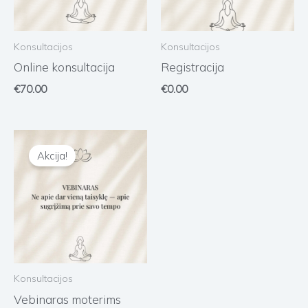
Konsultacijos
Konsultacijos
Online konsultacija
Registracija
€
70.00
€
0.00
Original
Current
price
price
was:
is:
€48.00.
€25.00.
Konsultacijos
Vebinaras moterims