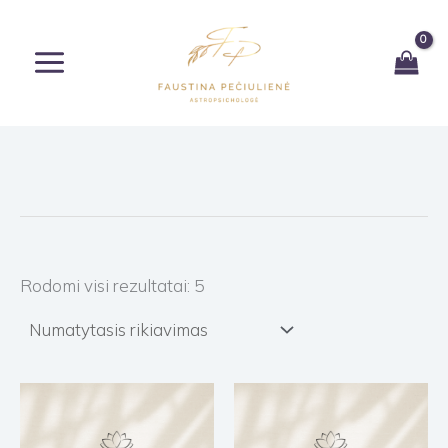
Pereiti
prie
turinio
Rodomi visi rezultatai: 5
Price
range:
€20.00