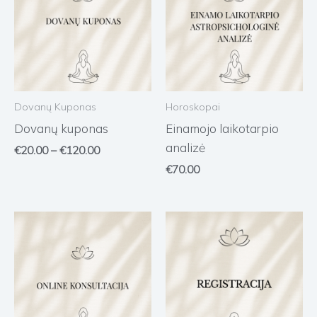
through
€120.00
Dovanų Kuponas
Horoskopai
Dovanų kuponas
Einamojo laikotarpio
analizė
€
20.00
–
€
120.00
€
70.00