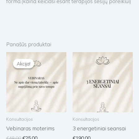
forma.(kaina keičiasi esant terapijos sesijų poreikiui)
Panašūs produktai
Original
Current
price
price
was:
is:
€48.00.
€25.00.
Konsultacijos
Konsultacijos
Vebinaras moterims
3 energetiniai seansai
€
48.00
€
25.00
€
190.00