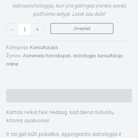
astropsichologiją, kuri yra galingas įrankis savęs
pažinimo kelyje. Leisk sau būti!
Į krepšelį
-
+
Kategorija:
Konsultacijos
Žymos:
Asmeninis horoskopas
,
astrologija
,
konsultacija
,
online
Aprašymas
Kartais reikia tiek nedaug, kad diena nušvistų
kitomis spalvomis!
Ir tai gali būti pokalbis, apjungiantis astrologija ir