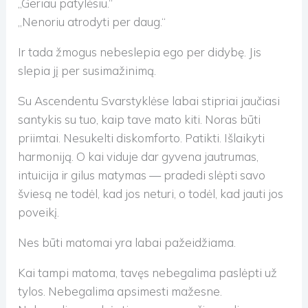
„Geriau patylėsiu.“
„Nenoriu atrodyti per daug.“
Ir tada žmogus nebeslepia ego per didybę. Jis
slepia jį per susimažinimą.
Su Ascendentu Svarstyklėse labai stipriai jaučiasi
santykis su tuo, kaip tave mato kiti. Noras būti
priimtai. Nesukelti diskomforto. Patikti. Išlaikyti
harmoniją. O kai viduje dar gyvena jautrumas,
intuicija ir gilus matymas — pradedi slėpti savo
šviesą ne todėl, kad jos neturi, o todėl, kad jauti jos
poveikį.
Nes būti matomai yra labai pažeidžiama.
Kai tampi matoma, tavęs nebegalima paslėpti už
tylos. Nebegalima apsimesti mažesne.