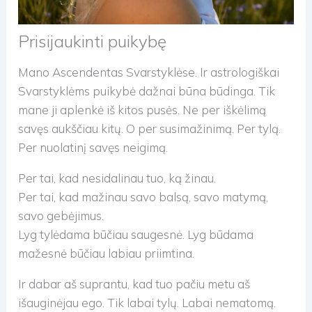
Prisijaukinti puikybę
Mano Ascendentas Svarstyklėse. Ir astrologiškai
Svarstyklėms puikybė dažnai būna būdinga. Tik
mane ji aplenkė iš kitos pusės. Ne per iškėlimą
savęs aukščiau kitų. O per susimažinimą. Per tylą.
Per nuolatinį savęs neigimą.
Per tai, kad nesidalinau tuo, ką žinau.
Per tai, kad mažinau savo balsą, savo matymą,
savo gebėjimus.
Lyg tylėdama būčiau saugesnė. Lyg būdama
mažesnė būčiau labiau priimtina.
Ir dabar aš suprantu, kad tuo pačiu metu aš
išauginėjau ego. Tik labai tylų. Labai nematomą.