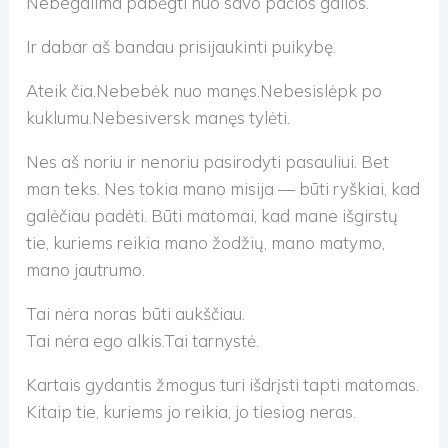
Nebegalima pabėgti nuo savo pačios galios.
Ir dabar aš bandau prisijaukinti puikybę.
Ateik čia.Nebebėk nuo manęs.Nebesislėpk po
kuklumu.Nebesiversk manęs tylėti.
Nes aš noriu ir nenoriu pasirodyti pasauliui. Bet
man teks. Nes tokia mano misija — būti ryškiai, kad
galėčiau padėti. Būti matomai, kad mane išgirstų
tie, kuriems reikia mano žodžių, mano matymo,
mano jautrumo.
Tai nėra noras būti aukščiau.
Tai nėra ego alkis.Tai tarnystė.
Kartais gydantis žmogus turi išdrįsti tapti matomas.
Kitaip tie, kuriems jo reikia, jo tiesiog neras.