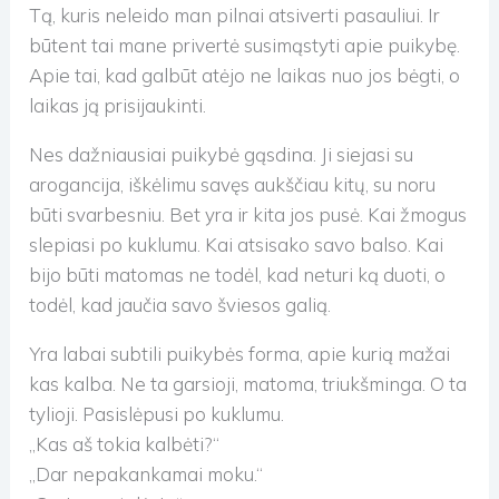
Tą, kuris neleido man pilnai atsiverti pasauliui. Ir
būtent tai mane privertė susimąstyti apie puikybę.
Apie tai, kad galbūt atėjo ne laikas nuo jos bėgti, o
laikas ją prisijaukinti.
Nes dažniausiai puikybė gąsdina. Ji siejasi su
arogancija, iškėlimu savęs aukščiau kitų, su noru
būti svarbesniu. Bet yra ir kita jos pusė. Kai žmogus
slepiasi po kuklumu. Kai atsisako savo balso. Kai
bijo būti matomas ne todėl, kad neturi ką duoti, o
todėl, kad jaučia savo šviesos galią.
Yra labai subtili puikybės forma, apie kurią mažai
kas kalba. Ne ta garsioji, matoma, triukšminga. O ta
tylioji. Pasislėpusi po kuklumu.
„Kas aš tokia kalbėti?“
„Dar nepakankamai moku.“