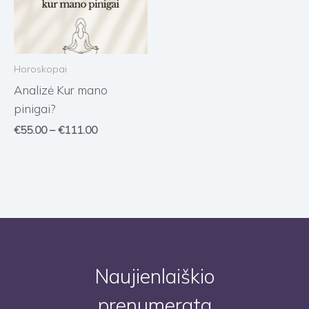
Horoskopai
Analizė Kur mano
pinigai?
€
55.00
–
€
111.00
Naujienlaiškio
prenumerata