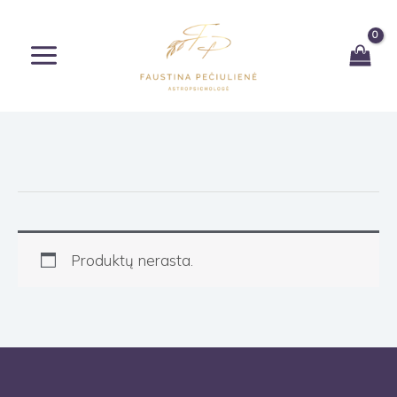
Pereiti
prie
turinio
Produktų nerasta.