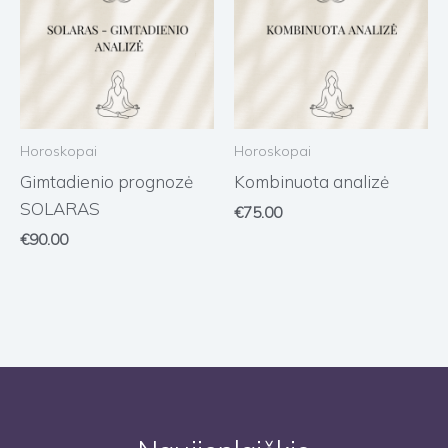
Horoskopai
Horoskopai
Gimtadienio prognozė
Kombinuota analizė
SOLARAS
€
75.00
€
90.00