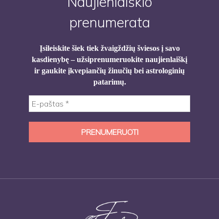
Naujienlaiškio
prenumerata
Įsileiskite šiek tiek žvaigždžių šviesos į savo
kasdienybę – užsiprenumeruokite naujienlaiškį
ir gaukite įkvepiančių žinučių bei astrologinių
patarimų.