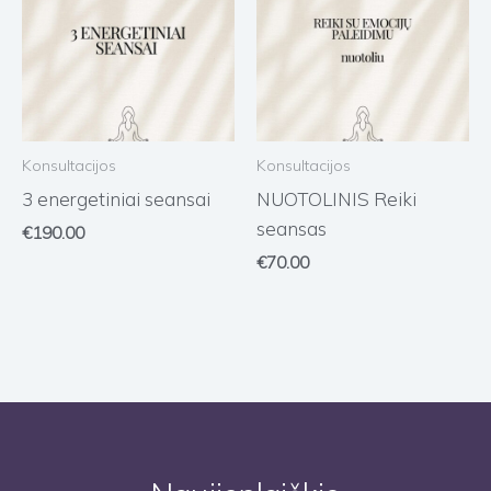
Konsultacijos
Konsultacijos
3 energetiniai seansai
NUOTOLINIS Reiki
seansas
€
190.00
€
70.00