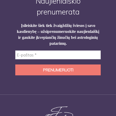
Naujienlaiškio
prenumerata
Įsileiskite šiek tiek žvaigždžių šviesos į savo
kasdienybę – užsiprenumeruokite naujienlaiškį
ir gaukite įkvepiančių žinučių bei astrologinių
patarimų.