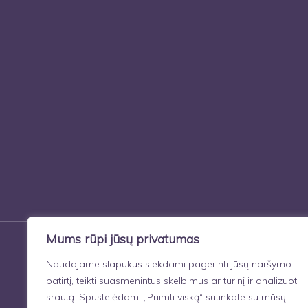
Mums rūpi jūsų privatumas
Naudojame slapukus siekdami pagerinti jūsų naršymo
patirtį, teikti suasmenintus skelbimus ar turinį ir analizuoti
srautą. Spustelėdami „Priimti viską“ sutinkate su mūsų