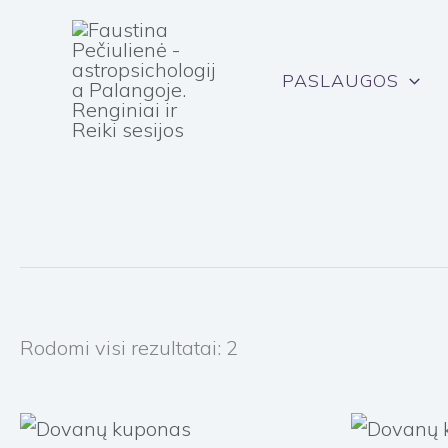
Pereiti
prie
turinio
PASLAUGOS
Rodomi visi rezultatai: 2
Price
range: