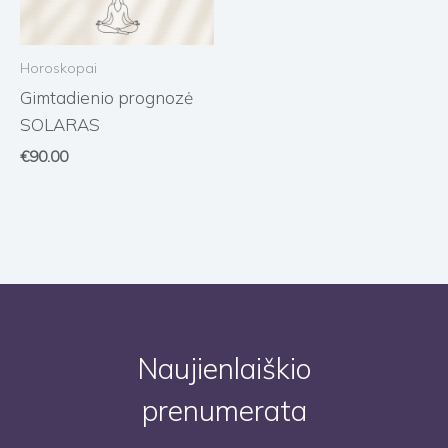
Horoskopai
Gimtadienio prognozė
SOLARAS
€
90.00
Naujienlaiškio
prenumerata