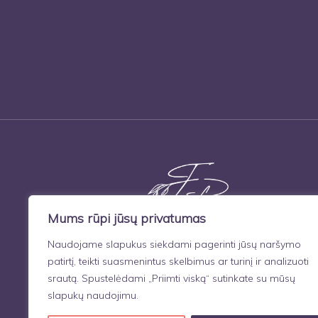
Mums rūpi jūsų privatumas
Naudojame slapukus siekdami pagerinti jūsų naršymo
patirtį, teikti suasmenintus skelbimus ar turinį ir analizuoti
srautą. Spustelėdami „Priimti viską“ sutinkate su mūsų
slapukų naudojimu.