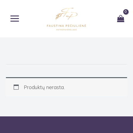
Pereiti
prie
turinio
Produktų nerasta.