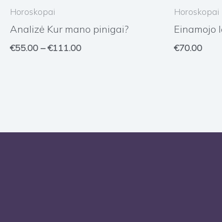
€55.00
Horoskopai
Horoskopai
through
Analizė Kur mano pinigai?
Einamojo l
€111.00
€
55.00
–
€
111.00
€
70.00