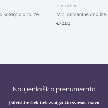
Horoskopai
aikotarpio analizė
Mini asmeninė analizė
€
70.00
Naujienlaiškio prenumerata
Įsileiskite šiek tiek žvaigždžių šviesos į savo