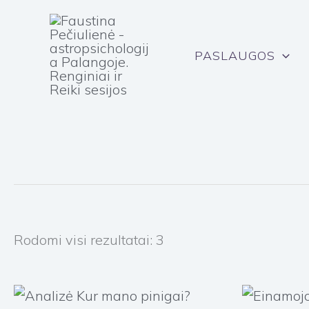
Pereiti
prie
turinio
PASLAUGOS
Rodomi visi rezultatai: 3
Price
range: